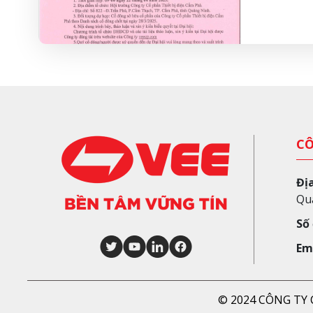
CÔ
Địa
Qu
Số
Em
© 2024 CÔNG TY C