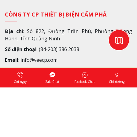
CÔNG TY CP THIẾT BỊ ĐIỆN CẨM PHẢ
Địa chỉ
: Số 822, Đường Trần Phú, Phường Quang
Hanh, Tỉnh Quảng Ninh
Số điện thoại
: (84-203) 386 2038
Email
: info@veecp.com
VỀ CHÚNG TÔI
Gọi ngay
Zalo Chat
Facebook Chat
Chỉ đường
Chính sách và bảo mật
© 2024 CÔNG TY CỔ PHẦN THIẾT BỊ ĐIỆN CẨM PHẢ. All
Rights Reserved. Designed by MikoTech