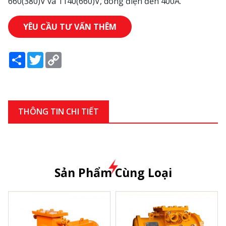
660(380)V và 1140(660)V, dòng điện đến 400A.
YÊU CẦU TƯ VẤN THÊM
Share
Twitter
Copy
Link
THÔNG TIN CHI TIẾT
Sản Phẩm Cùng Loại