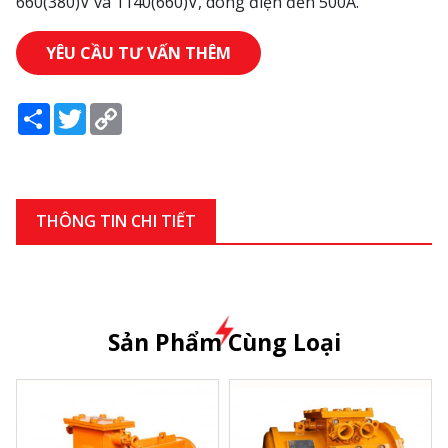
660(380)V và 1140(660)V, dòng điện đến 500A.
YÊU CẦU TƯ VẤN THÊM
Share
Twitter
Copy
Link
THÔNG TIN CHI TIẾT
Sản Phẩm Cùng Loại